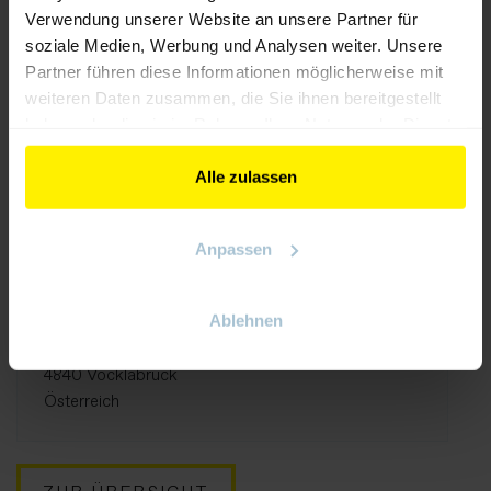
Verwendung unserer Website an unsere Partner für
soziale Medien, Werbung und Analysen weiter. Unsere
WEBSEITE
Partner führen diese Informationen möglicherweise mit
https://www.as-tec.at
weiteren Daten zusammen, die Sie ihnen bereitgestellt
haben oder die sie im Rahmen Ihrer Nutzung der Dienste
E-MAIL
gesammelt haben.
office@as-tec.at
Alle zulassen
TELEFON
+43 7672 33033 0
Anpassen
ADRESSE
Ablehnen
as-tec Mechatronik GmbH
Linzer Straße 59
4840 Vöcklabruck
Österreich