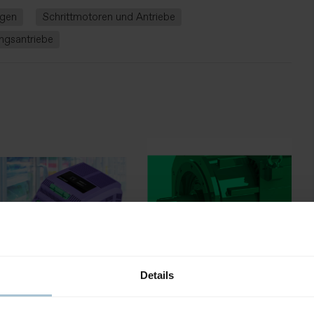
gen
Schrittmotoren und Antriebe
ngsantriebe
Details
PERMANENT MAGNETS
ASSISTED RELUCTANCE
DRIVE ™ CoolVert
MOTORS