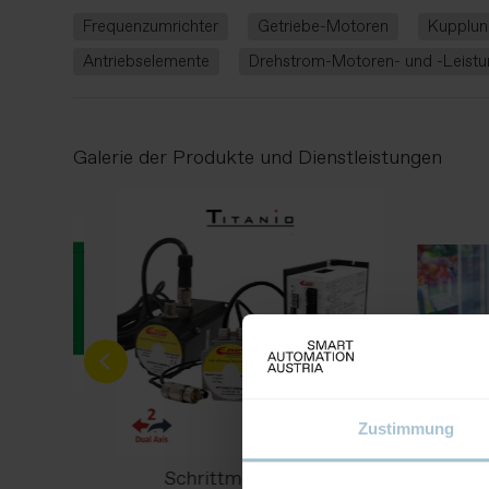
Frequenzumrichter
Getriebe-Motoren
Kupplun
Antriebselemente
Drehstrom-Motoren- und -Leistu
Galerie der Produkte und Dienstleistungen
Zustimmung
GNETS
CTANCE
Schrittmotoren und
OPTI