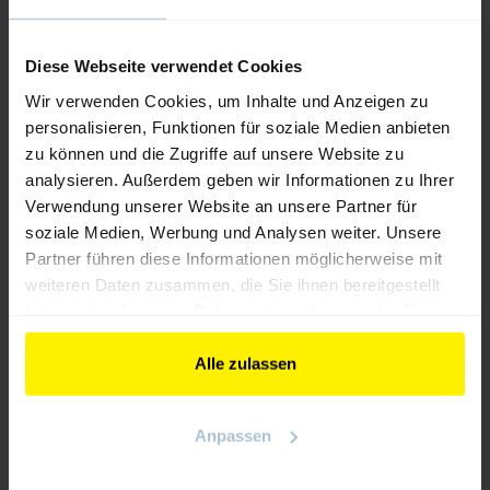
Identifikation von EMV-Problemen
Planung von Mitigationsstrategien
Diese Webseite verwendet Cookies
Wir verwenden Cookies, um Inhalte und Anzeigen zu
Unterstützung bei Design-Iterationen
personalisieren, Funktionen für soziale Medien anbieten
zu können und die Zugriffe auf unsere Website zu
analysieren. Außerdem geben wir Informationen zu Ihrer
EMV-Zertifizierungsunterstützung
Verwendung unserer Website an unsere Partner für
soziale Medien, Werbung und Analysen weiter. Unsere
Vollständige Unterstützung beim EMV-Testprozess
Partner führen diese Informationen möglicherweise mit
von der Vorbereitung bis zur Zertifizierung, um eine
weiteren Daten zusammen, die Sie ihnen bereitgestellt
reibungslose und erfolgreiche Compliance-Prüfung
haben oder die sie im Rahmen Ihrer Nutzung der Dienste
zu gewährleisten.
gesammelt haben.
Entwicklung von Testplänen
Alle zulassen
Unterstützung bei der Laborkoordination
Anpassen
Hilfe bei EMV-Tests