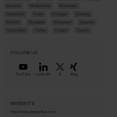
Monaco
Niederlande
Norwegen
Österreich
Polen
Portugal
Schweiz
Serbien
Slowakei
Slowenien
Spanien
Tschechien
Türkei
Ungarn
Zypern
FOLLOW US
YouTube
LinkedIn
X
Xing
WEBSEITE
http://www.denpaflux.com