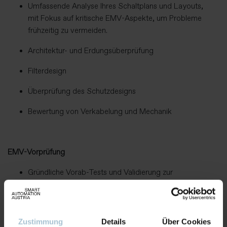
Umfassende Analyse Ihres Schaltplans und Layouts,
mit Fokus auf kritische EMV-Aspekte, um Probleme
frühzeitig zu vermeiden.
Architektur- und Erdungsüberprüfung
Filterdesign
Überprüfung des Schutzdesigns
Bewertung von Verkabelung und Mechanik
EMV-Vorprüfung
Gründliche Vorab-Tests und Validierung zur
frühzeitigen Identifikation von EMV-Problemen im
Entwicklungszyklus.
Vorprüfungseinrichtung
Zustimmung
Details
Über Cookies