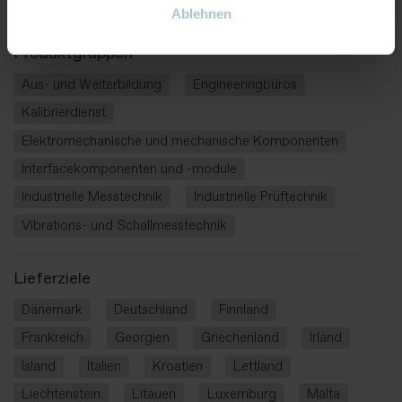
Analyse und Berichterstattung der Ergebnisse
Ablehnen
Produktgruppen
Aus- und Weiterbildung
Engineeringbüros
Kalibrierdienst
Elektromechanische und mechanische Komponenten
Interfacekomponenten und -module
Industrielle Messtechnik
Industrielle Prüftechnik
Vibrations- und Schallmesstechnik
Lieferziele
Dänemark
Deutschland
Finnland
Frankreich
Georgien
Griechenland
Irland
Island
Italien
Kroatien
Lettland
Liechtenstein
Litauen
Luxemburg
Malta