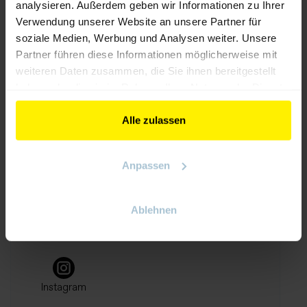
analysieren. Außerdem geben wir Informationen zu Ihrer
All-in-one Module SCS3000 – Leistung und
Verwendung unserer Website an unsere Partner für
Logik kombiniert in einem Modul
soziale Medien, Werbung und Analysen weiter. Unsere
Partner führen diese Informationen möglicherweise mit
weiteren Daten zusammen, die Sie ihnen bereitgestellt
haben oder die sie im Rahmen Ihrer Nutzung der Dienste
gesammelt haben.
Stand:
814
Alle zulassen
Anpassen
FOLLOW US
Ablehnen
Facebook
YouTube
LinkedIn
Instagram