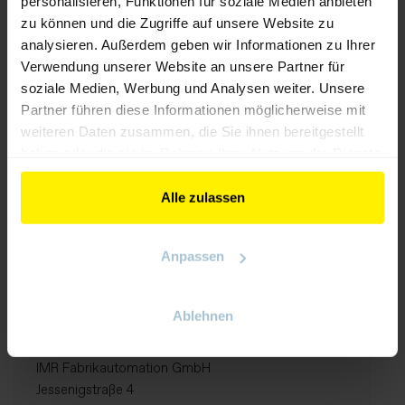
personalisieren, Funktionen für soziale Medien anbieten
zu können und die Zugriffe auf unsere Website zu
analysieren. Außerdem geben wir Informationen zu Ihrer
Stand:
Verwendung unserer Website an unsere Partner für
400
soziale Medien, Werbung und Analysen weiter. Unsere
Partner führen diese Informationen möglicherweise mit
weiteren Daten zusammen, die Sie ihnen bereitgestellt
WEBSEITE
haben oder die sie im Rahmen Ihrer Nutzung der Dienste
gesammelt haben.
https://www.imr-fabrikautomation.com
Alle zulassen
E-MAIL
office@imr-fabrikautomation.com
Anpassen
TELEFON
+434274410020
Ablehnen
ADRESSE
IMR Fabrikautomation GmbH
Jessenigstraße 4