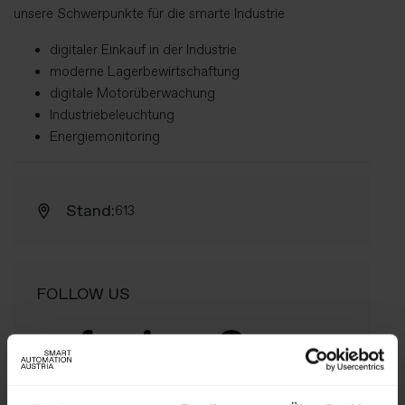
unsere Schwerpunkte für die smarte Industrie
digitaler Einkauf in der Industrie
moderne Lagerbewirtschaftung
digitale Motorüberwachung
Industriebeleuchtung
Energiemonitoring
Stand:
613
FOLLOW US
Facebook
LinkedIn
Instagram