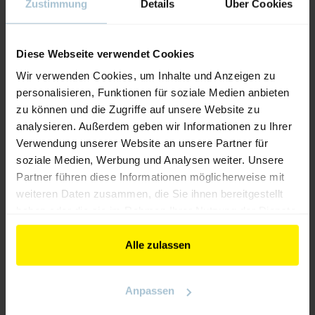
Zustimmung
Details
Über Cookies
WEBSEITE
Diese Webseite verwendet Cookies
https://www.regro.at/aur/smart-automation
Wir verwenden Cookies, um Inhalte und Anzeigen zu
personalisieren, Funktionen für soziale Medien anbieten
TELEFON
zu können und die Zugriffe auf unsere Website zu
+43 1 688 0388 30000
analysieren. Außerdem geben wir Informationen zu Ihrer
Verwendung unserer Website an unsere Partner für
ADRESSE
soziale Medien, Werbung und Analysen weiter. Unsere
Rexel Austria GmbH
Partner führen diese Informationen möglicherweise mit
Walcherstraße 1A, Objekt 6, Stiege 4
weiteren Daten zusammen, die Sie ihnen bereitgestellt
1020 Wien
haben oder die sie im Rahmen Ihrer Nutzung der Dienste
gesammelt haben.
Alle zulassen
ZUR ÜBERSICHT
Anpassen