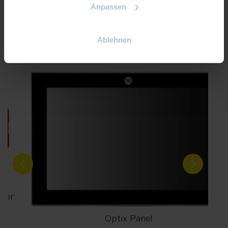
Belgien
Niederlande
Schweiz
Slowenien
Anpassen
Tschechien
Ungarn
Vereinigtes Königreich
Ablehnen
Galerie der Produkte und Dienstleistungen
otor
Optix Panel