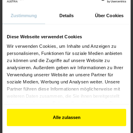
Verbindungstechnik, Steckverbinder
Fernwartung von Leitsystemen
Zustimmung
Details
Über Cookies
Fernwirk-Leitsysteme
Komponenten und Zubehör für Prozess-Leitsysteme
Diese Webseite verwendet Cookies
PC-gestützte Prozess-Leitsysteme
Wir verwenden Cookies, um Inhalte und Anzeigen zu
Prozessvisualisierungs-Systeme
personalisieren, Funktionen für soziale Medien anbieten
SPS-gestützte Leitsysteme
zu können und die Zugriffe auf unsere Website zu
analysieren. Außerdem geben wir Informationen zu Ihrer
Software für Prozessrechner
Verwendung unserer Website an unsere Partner für
Industrielle Messtechnik
soziale Medien, Werbung und Analysen weiter. Unsere
Vibrations- und Schallmesstechnik
Partner führen diese Informationen möglicherweise mit
weiteren Daten zusammen, die Sie ihnen bereitgestellt
Niederspannungstechnik
haben oder die sie im Rahmen Ihrer Nutzung der Dienste
gesammelt haben.
Lieferziele
Alle zulassen
Deutschland
Österreich
Slowakei