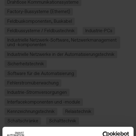
Drahtlose Kommunikationssysteme
Factory-Bussysteme (Ethernet)
Feldbuskomponenten, Buskabel
Feldbussysteme / Feldbustechnik
Industrie-PCs
Industrielle Netzwerk-Software, Netzwerkmanagement
und -komponenten
Industrielle Netzwerke in der Automatisierungstechnik
Sicherheitstechnik
Software für die Automatisierung
Fehlerstromüberwachung
Industrie-Stromversorgungen
Interfacekomponenten und -module
Kennzeichnungstechnik
Relaistechnik
Schaltschränke
Schalttechnik
Serverschränke – 19´´ Racks