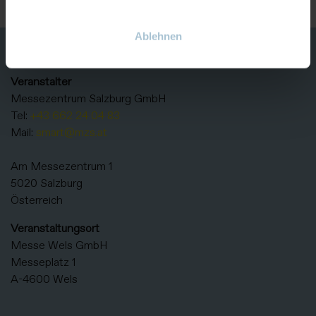
Ablehnen
KONTAKT
Veranstalter
Messezentrum Salzburg GmbH
Tel:
+43 662 24 04 83
Mail:
smart@mzs.at
Am Messezentrum 1
5020 Salzburg
Österreich
Veranstaltungsort
Messe Wels GmbH
Messeplatz 1
A-4600 Wels