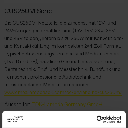
CUS250M Serie
Die CUS250M-Netzteile, die zunächst mit 12V- und
24V-Ausgängen erhältlich sind (15V, 18V, 28V, 36V
und 48V folgen), liefern bis zu 250W mit Konvektions-
und Kontaktkühlung im kompakten 2x4-Zoll Format.
Typische Anwendungsbereiche sind Medizintechnik
(Typ B und BF), häusliche Gesundheitsversorgung,
Dentaltechnik, Prüf- und Messtechnik, Rundfunk und
Fernsehen, professionelle Audiotechnik und
Industrieanlagen. Mehr Informationen:
www.emea.lambda.tdk.com/de-en/landing/cus250m/
Aussteller:
TDK-Lambda Germany GmbH
Weitere Produkte von diesem Aussteller