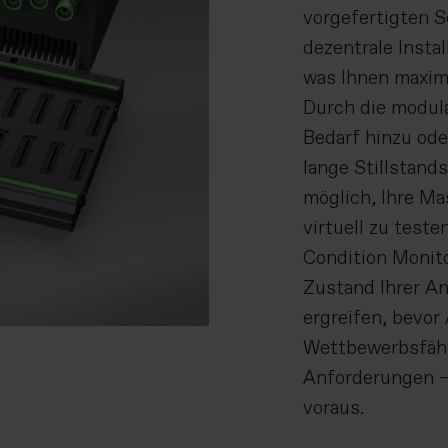
vorgefertigten S
dezentrale Insta
was Ihnen maxima
Durch die modul
Bedarf hinzu ode
lange Stillstands
möglich, Ihre Ma
virtuell zu test
Condition Monito
Zustand Ihrer A
ergreifen, bevor 
Wettbewerbsfähig
Anforderungen – 
voraus.