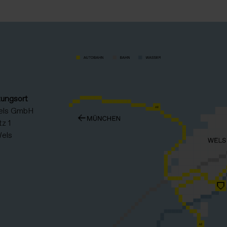
tungsort
els GmbH
z 1
els