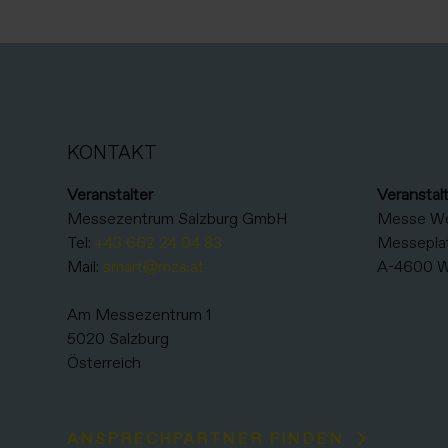
KONTAKT
Veranstalter
Veranstal
Messezentrum Salzburg GmbH
Messe W
Tel:
+43 662 24 04 83
Messeplat
Mail:
smart@mzs.at
A-4600 W
Am Messezentrum 1
5020 Salzburg
Österreich
ANSPRECHPARTNER FINDEN