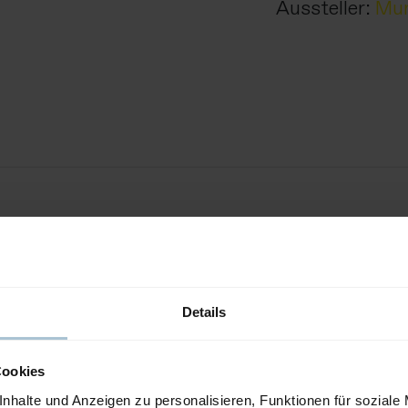
Aussteller:
Mur
plattform
Broschüre Vario
PDF
|
2.37 MB
Details
Cookies
r
nhalte und Anzeigen zu personalisieren, Funktionen für soziale