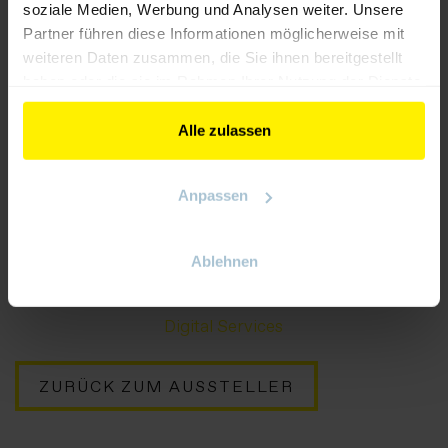
soziale Medien, Werbung und Analysen weiter. Unsere
Partner führen diese Informationen möglicherweise mit
weiteren Daten zusammen, die Sie ihnen bereitgestellt
haben oder die sie im Rahmen Ihrer Nutzung der Dienste
gesammelt haben.
Automation
Alle zulassen
Anpassen
Ablehnen
Digital Services
ZURÜCK ZUM AUSSTELLER