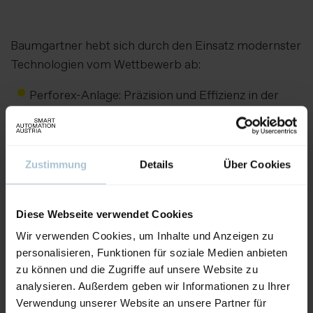
Baumgartner hebt sich durch den Einsatz modernster
Technologien vom Wettbewerb ab:
Perforex-Anlage: Präzision und Effizienz in der
Schaltschrankfertigung
Sauberraum / Reinraum: Höchste
Qualitätsstandards für sensible
Zustimmung
Details
Über Cookies
Produktionsprozesse
Aussteller:
Baumgartner Automation GmbH
Diese Webseite verwendet Cookies
Wir verwenden Cookies, um Inhalte und Anzeigen zu
personalisieren, Funktionen für soziale Medien anbieten
Weitere Produkte von diesem Aussteller
zu können und die Zugriffe auf unsere Website zu
analysieren. Außerdem geben wir Informationen zu Ihrer
Verwendung unserer Website an unsere Partner für