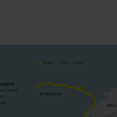
tungsort
els GmbH
z 1
els