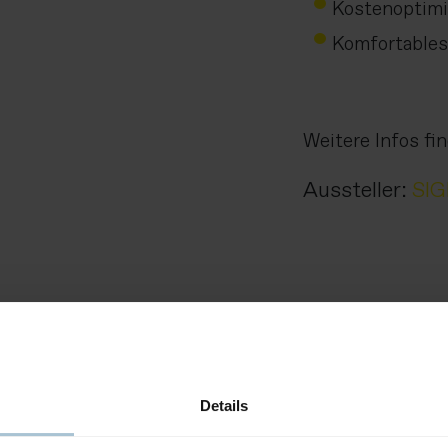
Kostenoptim
Komfortables
Weitere Infos fi
Aussteller:
SI
r
Details