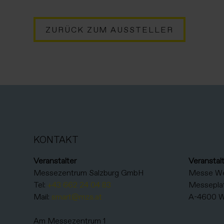
ZURÜCK ZUM AUSSTELLER
KONTAKT
Veranstalter
Veranstal
Messezentrum Salzburg GmbH
Messe W
Tel:
+43 662 24 04 83
Messeplat
Mail:
smart@mzs.at
A-4600 W
Am Messezentrum 1