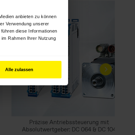
 Medien anbieten zu können
hrer Verwendung unserer
 führen diese Informationen
ie im Rahmen Ihrer Nutzung
Alle zulassen
Präzise Antriebssteuerung mit
Absolutwertgeber: DC 064 & DC 104