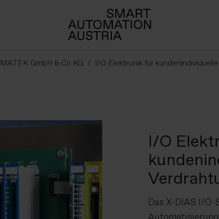
GMATEK GmbH & Co KG
I/O Elektronik für kundenindividuel
I/O Elekt
kundenind
Verdraht
Das X-DIAS I/O-S
Automatisierung