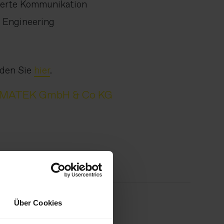
ierte Kommunikation
 Engineering
nden Sie
hier
.
GMATEK GmbH & Co KG
Über Cookies