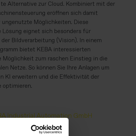
te Alternative zur Cloud. Kombiniert mit der
schinensteuerung eröffnen sich damit
r ungenutzte Möglichkeiten. Diese
 Lösung eignet sich besonders für
er Bildverarbeitung (Vision). In einem
ogramm bietet KEBA interessierten
 Möglichkeit zum raschen Einstieg in die
len Netze. So können Sie Ihre Anlagen um
 KI erweitern und die Effektivität der
 optimieren.
A Industrial Automation GmbH