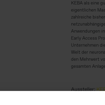
KEBA als eine gu
eigentlichen Ma
zahlreiche bishe
netzunabhängige
Anwendungen in d
Early Access Pr
Unternehmen die
Welt der neurona
den Mehrwert von
gesamten Anlage
Aussteller:
KEB