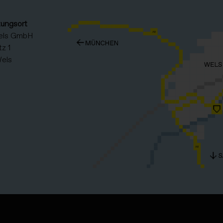
tungsort
els GmbH
z 1
els