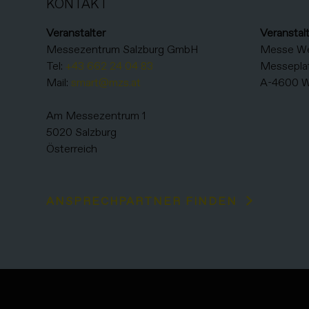
KONTAKT
Veranstalter
Veranstal
Messezentrum Salzburg GmbH
Messe W
Tel:
+43 662 24 04 83
Messeplat
Mail:
smart@mzs.at
A-4600 W
Am Messezentrum 1
5020 Salzburg
Österreich
ANSPRECHPARTNER FINDEN