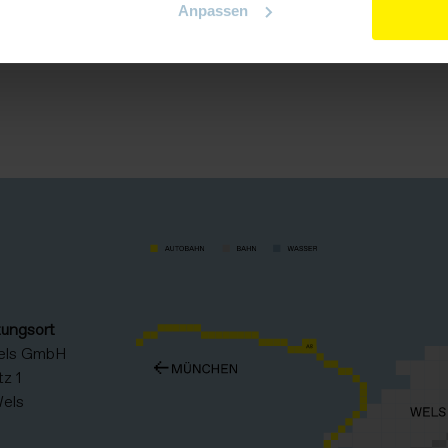
Anpassen
tungsort
els GmbH
z 1
els