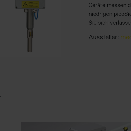
Geräte messen di
niedrigen picoSi
Sie sich verlass
Aussteller:
me
r