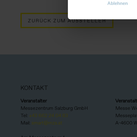
Ablehnen
ZURÜCK ZUM AUSSTELLER
KONTAKT
Veranstalter
Veranstal
Messezentrum Salzburg GmbH
Messe W
Tel:
+43 662 24 04 83
Messeplat
Mail:
smart@mzs.at
A-4600 W