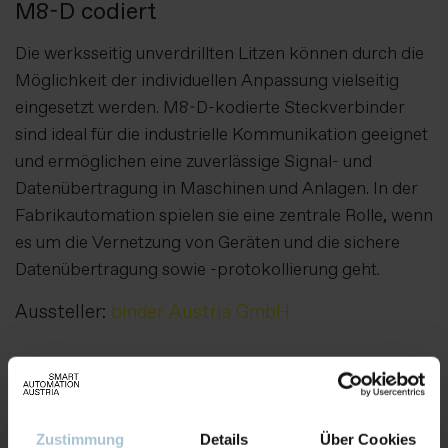
M8-D codiert
Die werksseitig unverdrillten Litzen können durch die
Möglichkeit der individuellen Anpassung vielseitig
eingesetzt werden. M8-D-kodierte Steckverbinder
sind ideal für die industrielle Kommunikation geeignet
und ermöglichen eine zuverlässige Signal- und
Datenübertragung in Maschinen und Anlagen. In der
Fabrikautomation spielen sie eine zentrale Rolle, wenn
es um die Vernetzung von Geräten und die sichere
Datenübertragung sowie -protokollierung geht.
Aussteller:
binder Austria GmbH
Weitere Produkte von diesem Aussteller
Zustimmung
Details
Über Cookies