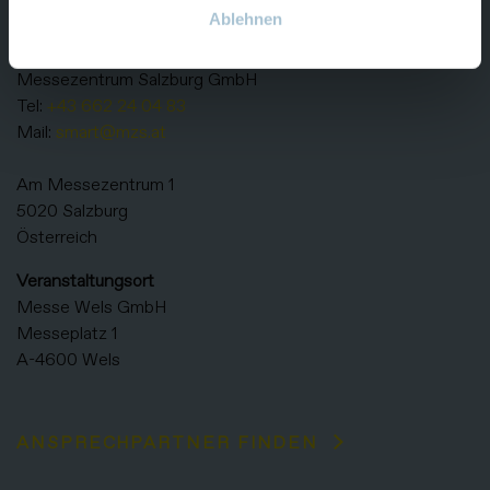
KONTAKT
Ablehnen
Veranstalter
Messezentrum Salzburg GmbH
Tel:
+43 662 24 04 83
Mail:
smart@mzs.at
Am Messezentrum 1
5020 Salzburg
Österreich
Veranstaltungsort
Messe Wels GmbH
Messeplatz 1
A-4600 Wels
ANSPRECHPARTNER FINDEN