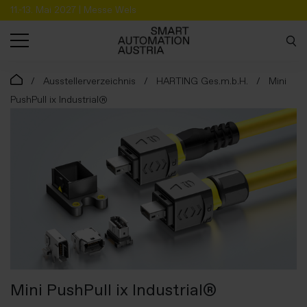
11.-13. Mai 2027 | Messe Wels
SUCHE
Ausstellerverzeichnis
HARTING Ges.m.b.H.
Mini
PushPull ix Industrial®
Mini PushPull ix Industrial®