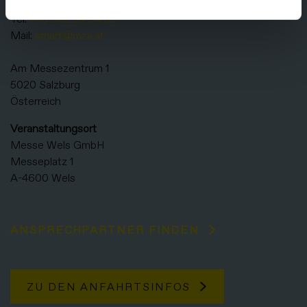
Messezentrum Salzburg GmbH
Tel:
+43 662 24 04 83
Mail:
smart@mzs.at
Am Messezentrum 1
5020 Salzburg
Österreich
Veranstaltungsort
Messe Wels GmbH
Messeplatz 1
A-4600 Wels
ANSPRECHPARTNER FINDEN
ZU DEN ANFAHRTSINFOS