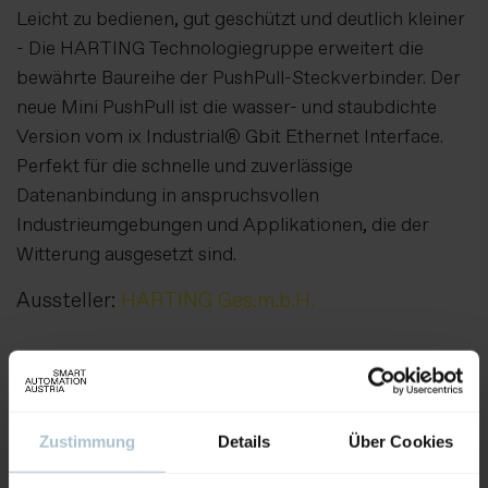
Leicht zu bedienen, gut geschützt und deutlich kleiner
- Die HARTING Technologiegruppe erweitert die
bewährte Baureihe der PushPull-Steckverbinder. Der
neue Mini PushPull ist die wasser- und staubdichte
Version vom ix Industrial® Gbit Ethernet Interface.
Perfekt für die schnelle und zuverlässige
Datenanbindung in anspruchsvollen
Industrieumgebungen und Applikationen, die der
Witterung ausgesetzt sind.
Aussteller:
HARTING Ges.m.b.H.
Weitere Produkte von diesem Aussteller
Zustimmung
Details
Über Cookies