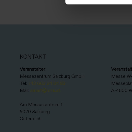
KONTAKT
Veranstalter
Veranstal
Messezentrum Salzburg GmbH
Messe W
Tel:
+43 662 24 04 83
Messeplat
Mail:
smart@mzs.at
A-4600 W
Am Messezentrum 1
5020 Salzburg
Österreich