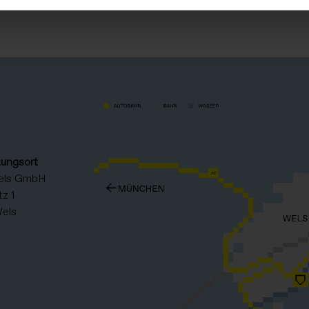
tungsort
els GmbH
z 1
els