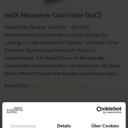
netX Netzwerk-Controller (SoC)
Skalierbar, flexibel, vernetzt – die netX-
Kommunikationscontroller sind die intelligente
Lösung, um alle bewährten Feldbus- und Real-Time-
Ethernet-Systeme auf kleinstem Raum zu
verwirklichen. Als Marktführer im Bereich der
industriellen Kommunikation vernetzen wir auf diese
Weise effizient industrielle Geräte und Steuerungen.
Aussteller:
Hilscher Austria GmbH
Weitere Produkte von diesem Aussteller
Zustimmung
Details
Über Cookies