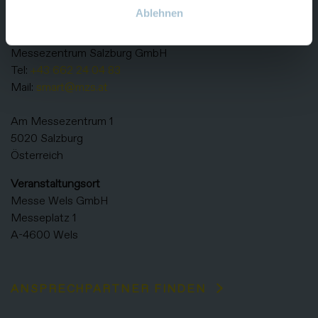
KONTAKT
Ablehnen
Veranstalter
Messezentrum Salzburg GmbH
Tel:
+43 662 24 04 83
Mail:
smart@mzs.at
Am Messezentrum 1
5020 Salzburg
Österreich
Veranstaltungsort
Messe Wels GmbH
Messeplatz 1
A-4600 Wels
ANSPRECHPARTNER FINDEN