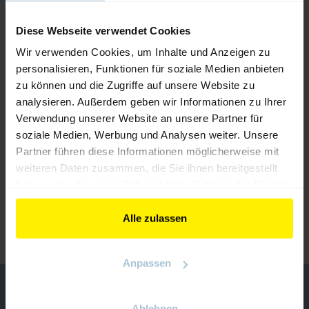
Diese Webseite verwendet Cookies
Wir verwenden Cookies, um Inhalte und Anzeigen zu
personalisieren, Funktionen für soziale Medien anbieten
zu können und die Zugriffe auf unsere Website zu
analysieren. Außerdem geben wir Informationen zu Ihrer
Verwendung unserer Website an unsere Partner für
soziale Medien, Werbung und Analysen weiter. Unsere
Partner führen diese Informationen möglicherweise mit
Modularer Netzanalysator UMG 96-PQ-LP
weiteren Daten zusammen, die Sie ihnen bereitgestellt
haben oder die sie im Rahmen Ihrer Nutzung der Dienste
gesammelt haben.
ZURÜCK ZUM AUSSTELLER
Alle zulassen
Anpassen
KONTAKT
Ablehnen