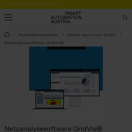
11.-13. Mai 2027 | Messe Wels
SUCHE
Ausstellerverzeichnis
Janitza electronics GmbH
Netzanalysesoftware GridVis®
Netzanalysesoftware GridVis®