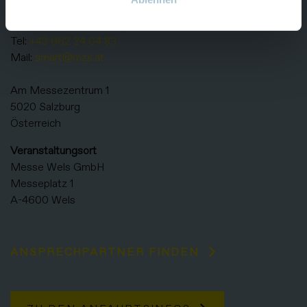
Veranstalter
Messezentrum Salzburg GmbH
Tel:
+43 662 24 04 83
Mail:
smart@mzs.at
Am Messezentrum 1
5020 Salzburg
Österreich
Veranstaltungsort
Messe Wels GmbH
Messeplatz 1
A-4600 Wels
ANSPRECHPARTNER FINDEN