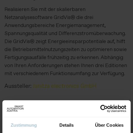
Realisieren Sie mit der skalierbaren
Netzanalysesoftware GridVis® die drei
Anwendungsbereiche Energiemanagement,
Spannungsqualität und Differenzstromüberwachung.
Die GridVis® zeigt Energieeinsparpotentiale auf, hilft
die Betriebsmittelnutzungszeiten zu optimieren sowie
Fertigungsausfälle frühzeitig zu erkennen. Abhängig
von Ihren Anforderungen stehen Ihnen drei Editionen
mit verschiedenem Funktionsumfang zur Verfügung.
Aussteller:
Janitza electronics GmbH
Weitere Produkte von diesem Aussteller
Zustimmung
Details
Über Cookies