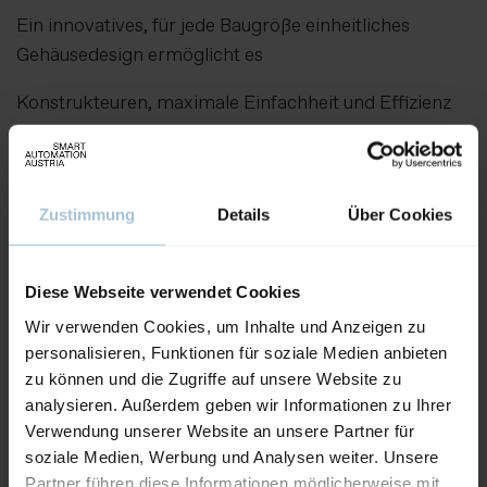
Ein innovatives, für jede Baugröße einheitliches
Gehäusedesign ermöglicht es
Konstrukteuren, maximale Einfachheit und Effizienz
zu realisieren, ohne Kompromisse bei
Anbauart, Bautiefe, Baugröße oder Bauraum
einzugehen. Somit hat der Konstrukteur über
Zustimmung
Details
Über Cookies
alle neuen Varianten hinweg nur ein einheitliches
Design-In-Konzept.
Diese Webseite verwendet Cookies
Wir verwenden Cookies, um Inhalte und Anzeigen zu
Aussteller:
Kübler Group - Fritz Kübler GmbH
personalisieren, Funktionen für soziale Medien anbieten
zu können und die Zugriffe auf unsere Website zu
analysieren. Außerdem geben wir Informationen zu Ihrer
Weitere Produkte von diesem Aussteller
Verwendung unserer Website an unsere Partner für
soziale Medien, Werbung und Analysen weiter. Unsere
Partner führen diese Informationen möglicherweise mit