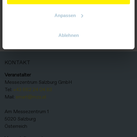
er
Nilfisk MC 6P-170/1610 XT Hochdruckreiniger
Anpassen
ZURÜCK ZUM AUSSTELLER
Ablehnen
KONTAKT
Veranstalter
Messezentrum Salzburg GmbH
Tel:
+43 662 24 04 83
Mail:
smart@mzs.at
Am Messezentrum 1
5020 Salzburg
Österreich