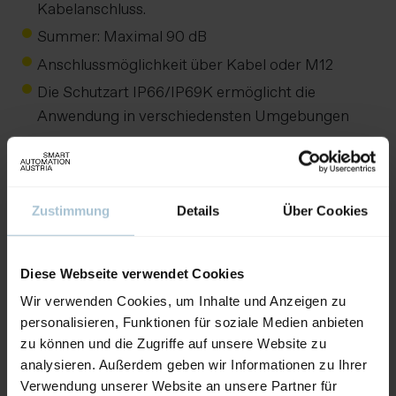
Kabelanschluss.
Summer: Maximal 90 dB
Anschlussmöglichkeit über Kabel oder M12
Die Schutzart IP66/IP69K ermöglicht die
Anwendung in verschiedensten Umgebungen
Aussteller:
Braun & Braun GmbH
Zustimmung
Details
Über Cookies
Dokumente
RST56 Broschüre
Diese Webseite verwendet Cookies
PDF
|
2.04 MB
Wir verwenden Cookies, um Inhalte und Anzeigen zu
personalisieren, Funktionen für soziale Medien anbieten
zu können und die Zugriffe auf unsere Website zu
analysieren. Außerdem geben wir Informationen zu Ihrer
Weitere Produkte von diesem Aussteller
Verwendung unserer Website an unsere Partner für