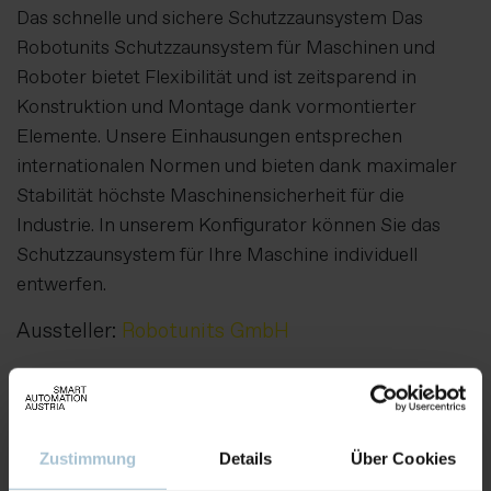
Das schnelle und sichere Schutzzaunsystem Das
Robotunits Schutzzaunsystem für Maschinen und
Roboter bietet Flexibilität und ist zeitsparend in
Konstruktion und Montage dank vormontierter
Elemente. Unsere Einhausungen entsprechen
internationalen Normen und bieten dank maximaler
Stabilität höchste Maschinensicherheit für die
Industrie. In unserem Konfigurator können Sie das
Schutzzaunsystem für Ihre Maschine individuell
entwerfen.
Aussteller:
Robotunits GmbH
Weitere Produkte von diesem Aussteller
Zustimmung
Details
Über Cookies