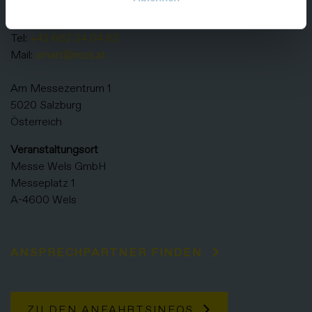
Veranstalter
Messezentrum Salzburg GmbH
Tel:
+43 662 24 04 83
Mail:
smart@mzs.at
Am Messezentrum 1
5020 Salzburg
Österreich
Veranstaltungsort
Messe Wels GmbH
Messeplatz 1
A-4600 Wels
ANSPRECHPARTNER FINDEN
ZU DEN ANFAHRTSINFOS