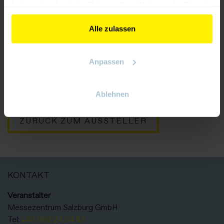
haben oder die sie im Rahmen Ihrer Nutzung der Dienste
gesammelt haben.
Alle zulassen
Anpassen
Abschirmgeflechte
Ablehnen
ZURÜCK ZUM AUSSTELLER
KONTAKT
Veranstalter
Messezentrum Salzburg GmbH
Tel:
+43 662 24 04 83