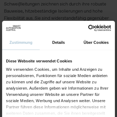
Schweißleitungen zeichnen sich durch ihre robuste
Bauweise, hitzebeständige Isolierungen und hohe
Flexibilität aus. Sie sind widerstandsfähig gegenüber
Abrieb, Ölen und Chemikalien und bieten eine lange
Lebensdauer, selbst bei intensiver Nutzung in
anspruchsvollen Umgebungen.
Zustimmung
Details
Über Cookies
Aussteller:
Kabel Sterner GmbH
Diese Webseite verwendet Cookies
Wir verwenden Cookies, um Inhalte und Anzeigen zu
Weitere Produkte von diesem Aussteller
personalisieren, Funktionen für soziale Medien anbieten
zu können und die Zugriffe auf unsere Website zu
analysieren. Außerdem geben wir Informationen zu Ihrer
Verwendung unserer Website an unsere Partner für
soziale Medien, Werbung und Analysen weiter. Unsere
Partner führen diese Informationen möglicherweise mit
weiteren Daten zusammen, die Sie ihnen bereitgestellt