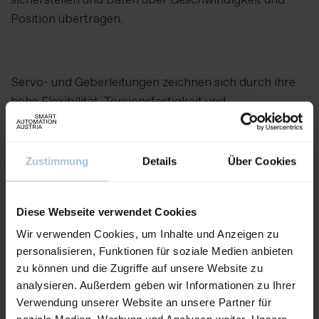
Position übertragen.
Servo- und Geberleitungen zeichnen sich durch ihre
hohe Flexibilität, Torsionsfestigkeit und
elektromagnetische Verträglichkeit aus. Sie sind
robust gegenüber mechanischen Belastungen, Öl und
Chemikalien und gewährleisten eine lange
Zustimmung
Details
Über Cookies
Lebensdauer, selbst unter anspruchsvollen
Betriebsbedingungen.
Diese Webseite verwendet Cookies
Aussteller:
Kabel Sterner GmbH
Wir verwenden Cookies, um Inhalte und Anzeigen zu
personalisieren, Funktionen für soziale Medien anbieten
zu können und die Zugriffe auf unsere Website zu
Weitere Produkte von diesem Aussteller
analysieren. Außerdem geben wir Informationen zu Ihrer
Verwendung unserer Website an unsere Partner für