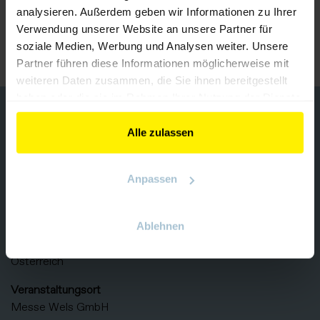
analysieren. Außerdem geben wir Informationen zu Ihrer
Verwendung unserer Website an unsere Partner für
ZURÜCK ZUM AUSSTELLER
soziale Medien, Werbung und Analysen weiter. Unsere
Partner führen diese Informationen möglicherweise mit
weiteren Daten zusammen, die Sie ihnen bereitgestellt
haben oder die sie im Rahmen Ihrer Nutzung der Dienste
KONTAKT
gesammelt haben.
Alle zulassen
Veranstalter
Messezentrum Salzburg GmbH
Tel:
+43 662 24 04 83
Anpassen
Mail:
smart@mzs.at
Ablehnen
Am Messezentrum 1
5020 Salzburg
Österreich
Veranstaltungsort
Messe Wels GmbH