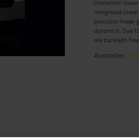
Unimotion linear 
integrated linea
precision linear 
dynamics. Due to
are backlash free
Aussteller:
UN
r