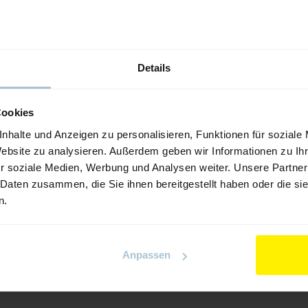
Details
Cookies
nhalte und Anzeigen zu personalisieren, Funktionen für soziale
Website zu analysieren. Außerdem geben wir Informationen zu I
ear
UNIMOTION mini electric cylinder MCE an
r soziale Medien, Werbung und Analysen weiter. Unsere Partner
MSCE
 Daten zusammen, die Sie ihnen bereitgestellt haben oder die s
n.
Anpassen