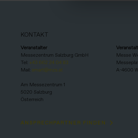
KONTAKT
Veranstalter
Veranstal
Messezentrum Salzburg GmbH
Messe W
Tel:
+43 662 24 04 83
Messeplat
Mail:
smart@mzs.at
A-4600 W
Am Messezentrum 1
5020 Salzburg
Österreich
ANSPRECHPARTNER FINDEN