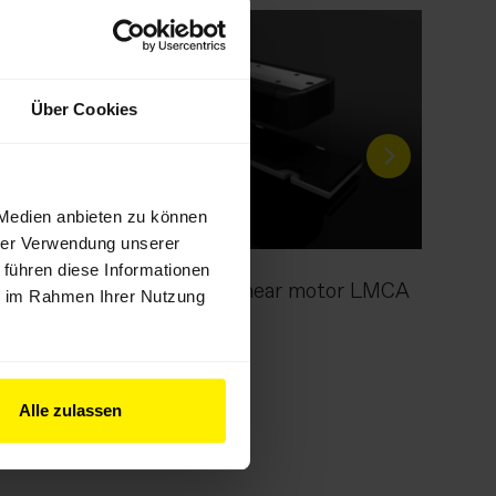
Über Cookies
 Medien anbieten zu können
hrer Verwendung unserer
d
 führen diese Informationen
UNIMOTION Linear motor LMCA
ie im Rahmen Ihrer Nutzung
Alle zulassen