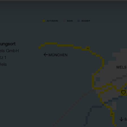
tungsort
els GmbH
z 1
els