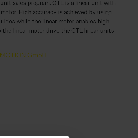
unit sales program. CTL is a linear unit with
r motor. High accuracy is achieved by using
guides while the linear motor enables high
 the linear motor drive the CTL linear units
.
IMOTION GmbH