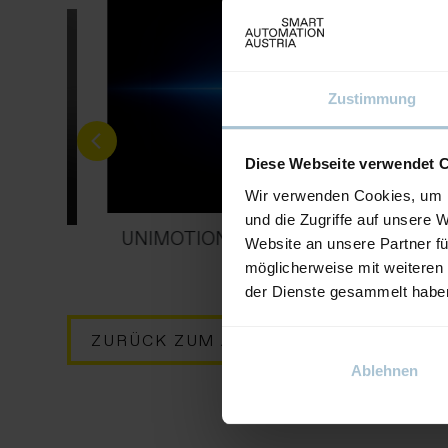
Zustimmung
Diese Webseite verwendet 
Wir verwenden Cookies, um I
und die Zugriffe auf unsere 
UNIMOTION MGBS and MGTB mini lin
Website an unsere Partner fü
MCA
units
möglicherweise mit weiteren
der Dienste gesammelt habe
ZURÜCK ZUM AUSSTELLER
Ablehnen