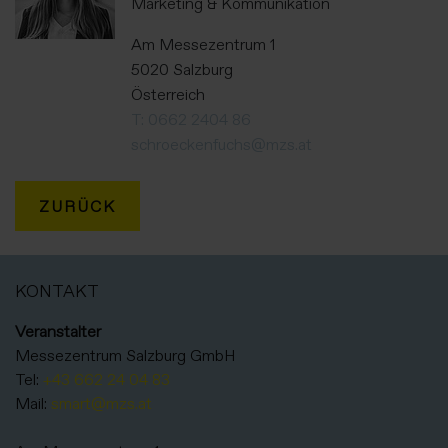
Marketing & Kommunikation
Am Messezentrum 1
5020 Salzburg
Österreich
T: 0662 2404 86
schroeckenfuchs@mzs.at
ZURÜCK
KONTAKT
Veranstalter
Messezentrum Salzburg GmbH
Tel:
+43 662 24 04 83
Mail:
smart@mzs.at