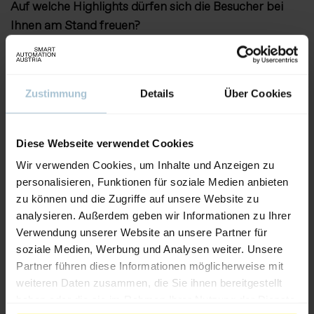
Auf welche Highlights dürfen sich die Besucher bei
Ihnen am Stand freuen?
Unser heuriges Thema ist
„Smarter Schaltschrankbau
– digital und automatisiert“.
Zustimmung
Details
Über Cookies
Gemeinsam mit Eplan zeigt Rittal die Optimierung
entlang der Wertschöpfungskette sowie Produkte aus
der Welt des klassischen Schaltschrankbaus, der
Diese Webseite verwendet Cookies
Automatisierung, der Energieverteilung und
Wir verwenden Cookies, um Inhalte und Anzeigen zu
Energieeffizienz. Aber auch top moderne Tools zur
personalisieren, Funktionen für soziale Medien anbieten
Konfiguration und einen Onlineshop, der mehr ist als
zu können und die Zugriffe auf unsere Website zu
ein Shop. Da wird Einkaufen zum Erlebnis.
analysieren. Außerdem geben wir Informationen zu Ihrer
Das Highlight in diesem Jahr ist eine von Rittal und
Verwendung unserer Website an unsere Partner für
Eplan errichtete Werkstattstraße direkt am
soziale Medien, Werbung und Analysen weiter. Unsere
Messestand, die den Schaltschrankbau vom
Partner führen diese Informationen möglicherweise mit
Engineering bis zur Fertigung zeigt. Sie ist insgesamt
weiteren Daten zusammen, die Sie ihnen bereitgestellt
haben oder die sie im Rahmen Ihrer Nutzung der Dienste
23m lang und umfasst eine Fläche von 110m². Das gab