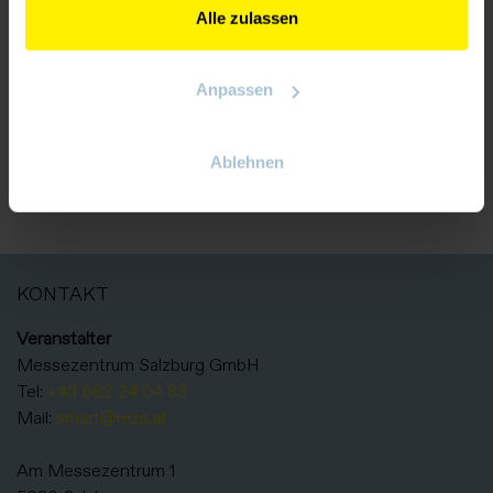
r
Alle zulassen
Optix Panel
Anpassen
Ablehnen
ZURÜCK ZUM AUSSTELLER
KONTAKT
Veranstalter
Messezentrum Salzburg GmbH
Tel:
+43 662 24 04 83
Mail:
smart@mzs.at
Am Messezentrum 1