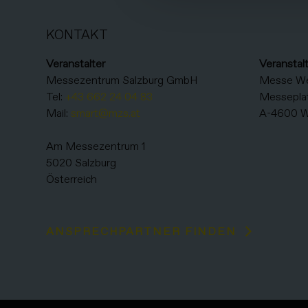
KONTAKT
Veranstalter
Veranstal
Messezentrum Salzburg GmbH
Messe W
Tel:
+43 662 24 04 83
Messeplat
Mail:
smart@mzs.at
A-4600 W
Am Messezentrum 1
5020 Salzburg
Österreich
ANSPRECHPARTNER FINDEN