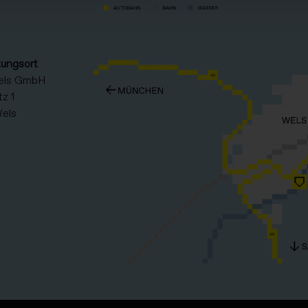
tungsort
els GmbH
z 1
els