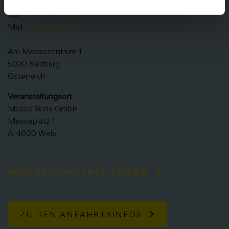
Messezentrum Salzburg GmbH
Tel:
+43 662 24 04 83
Mail:
smart@mzs.at
Am Messezentrum 1
5020 Salzburg
Österreich
Veranstaltungsort
Messe Wels GmbH
Messeplatz 1
A-4600 Wels
ANSPRECHPARTNER FINDEN
ZU DEN ANFAHRTSINFOS