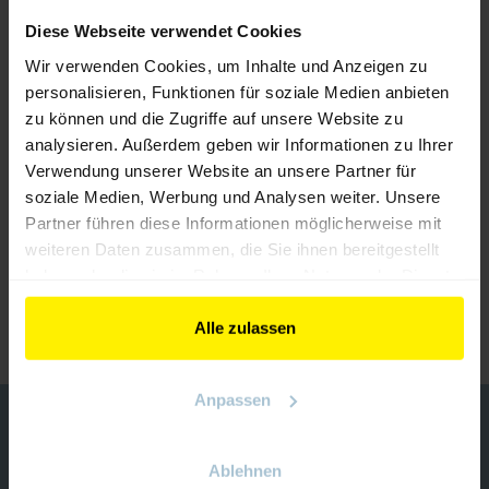
Diese Webseite verwendet Cookies
Wir verwenden Cookies, um Inhalte und Anzeigen zu
personalisieren, Funktionen für soziale Medien anbieten
zu können und die Zugriffe auf unsere Website zu
r
analysieren. Außerdem geben wir Informationen zu Ihrer
Doosan Robotics
Verwendung unserer Website an unsere Partner für
soziale Medien, Werbung und Analysen weiter. Unsere
Partner führen diese Informationen möglicherweise mit
weiteren Daten zusammen, die Sie ihnen bereitgestellt
haben oder die sie im Rahmen Ihrer Nutzung der Dienste
gesammelt haben.
ZURÜCK ZUM AUSSTELLER
Alle zulassen
Anpassen
KONTAKT
Veranstalter
Ablehnen