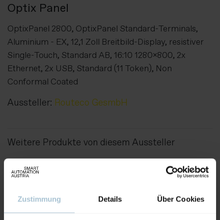
Optix Panel
OptixPanel 2800, OptixPanel Standard-Terminals,
Aluminium - EX, 12,1 Zoll Breitbild-Display, resistiver
Single-Touch, Standard AB, 16:10 1280x800, 2x
Ethernet, 2x USB, Standard (11 Token), Non
Conformal Coated
Aussteller:
Routeco GesmbH
Weitere Produkte von diesem Aussteller
Zustimmung
Details
Über Cookies